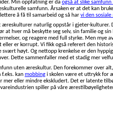
vider. Min oppfatning er da
også at slike samfunn 
skulturelle samfunn. Årsaken er at det kan bruke
 lettere å få til samarbeid og så har
vi den sosiale
 æreskulturer naturlig oppstår i gjeter-kulturer.
ør at hver må beskytte seg selv, sin familie og sin
nærmelser, og reagere med full styrke. Men mye av
 eller er korrupt. Vi fikk også referert den histori
e svært høyt. Og nettopp krenkelse er den hyppigs
t over. Dette sammenfaller med et stadig mer vel
amfunn uten æreskultur. Den forekommer over alt, 
f.eks. kan
mobbing
i skolen være et uttrykk for 
ir mer eller mindre ekskludert. Det er latente til
areindustrien spiller på våre ærestilbøyeligheter