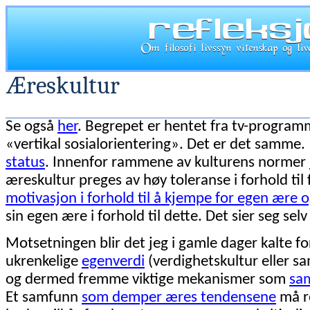
Æreskultur
Se også
her
. Begrepet er hentet fra tv-program
«vertikal sosialorientering». Det er det samme
status
. Innenfor rammene av kulturens normer
æreskultur preges av høy toleranse i forhold til
motivasjon i forhold til å kjempe for egen ære o
sin egen ære i forhold til dette. Det sier seg selv
Motsetningen blir det jeg i gamle dager kalte fo
ukrenkelige
egenverdi
(verdighetskultur eller 
og dermed fremme viktige mekanismer som
sa
Et samfunn
som demper æres tendensene
må r