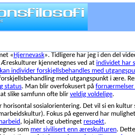
met «
Hjernevask
». Tidligere har jeg i den del vi
. Æreskulturer kjennetegnes ved at
individet har s
kan individer forskjellsbehandles med utgangspun
 forskjellsbehandling med utgangspunkt i ære. Re
g status
. Man blir overfokusert på
fornærmelser 
 at slike samfunn ofte blir
veldig voldelige
.
r horisontal sosialorientering. Det vil si en kult
samarbeidskultur). Fokus på egenverd har muligh
marbeid
, lojalitet og ubetinget
respekt
.
egnes som
mer sivilisert enn æreskulturen
. Dett