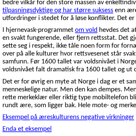
bedre vilkår for den store massen av enkeltindi
tilpasningsdyktige og har større suksess
enn ære
utfordringer i stedet for å løse konflikter. Det er
I hjernevask-programmet
om vold
hevdes det at
en svakt fungerende, eller fjern rettsstat. Det gj
sette seg i respekt, ikke tåle noen form for for
over på alle kulturer hvor rettsvesenet står svakt
samfunn. Før 1600 tallet var voldsnivået i Norg
voldsnivået falt dramatisk fra 1600 tallet og u
Det er for øvrig en myte at Norge i dag er et s
menneskelige natur. Men den kan dempes. Men 
rette merkeklær eller riktig type mobiltelefon bl
rundt ære, som ligger bak. Hele mote- og merkev
Eksempel på æreskulturens negative virkninger
Enda et eksempel