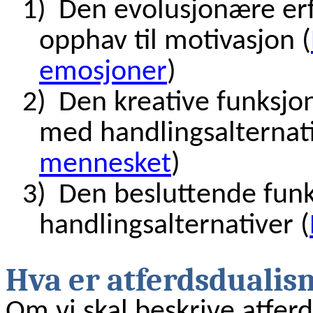
1)
Den evolusjonære er
opphav til motivasjon (
emosjoner
)
2)
Den kreative funksj
med handlingsalternati
mennesket
)
3)
Den besluttende fun
handlingsalternativer (
Hva er atferdsdualis
Om vi skal beskrive atfer