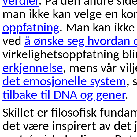
verdier
. På den andre sid
man ikke kan velge en kon
oppfatning
. Man kan ikke
ved
å ønske seg hvordan 
virkelighetsoppfatning bli
erkjennelse
, mens vår vil
det emosjonelle system
,
tilbake til DNA og gener
.
Skillet er filosofisk fund
det være inspirert av det j