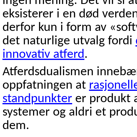
ingen mening. Det vil si at
eksisterer i en død verden
derfor kun i form av «sof
det naturlige utvalg fordi
innovativ atferd
.
Atferdsdualismen innebæ
oppfatningen at
rasjonell
standpunkter
er produkt a
systemer og aldri et produ
dem.