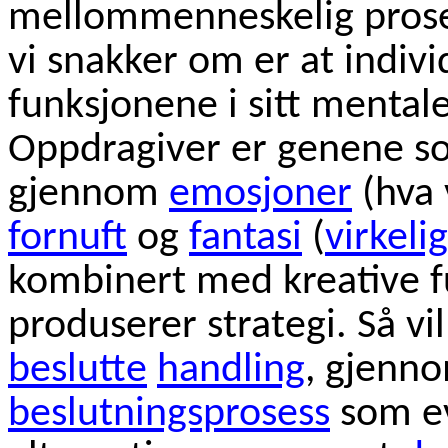
mellommenneskelig prose
vi snakker om er at individ
funksjonene i sitt mental
Oppdragiver er genene som
gjennom
emosjoner
(hva 
fornuft
og
fantasi
(
virkeli
kombinert med kreative 
produserer strategi. Så vi
beslutte
handling
, gjenn
beslutningsprosess
som ev