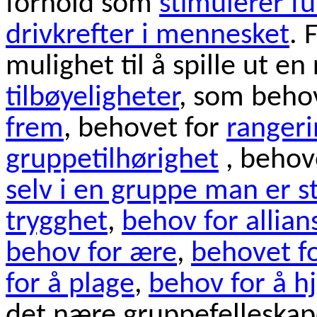
forhold som
stimulerer f
drivkrefter i mennesket
. 
mulighet til å spille ut en
tilbøyeligheter
, som beho
frem
, behovet for
rangeri
gruppetilhørighet
, behov
selv i en gruppe man er st
trygghet
,
behov for allian
behov for ære
,
behovet fo
for å plage
,
behov for å h
det nære gruppefelleskap