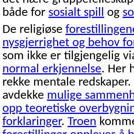
både for
sosialt spill
og
so
De religiøse
forestillingen
nysgjerrighet og behov for
som ikke er tilgjengelig v
normal erkjennelse
. Her
rekke mentale redskaper.
avdekke
mulige sammenh
opp teoretiske overbygni
forklaringer
.
Troen
komme