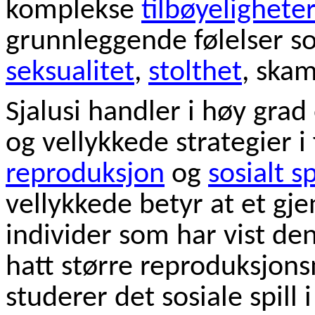
komplekse
tilbøyelighete
grunnleggende følelser 
seksualitet
,
stolthet
, ska
Sjalusi handler i høy gr
og vellykkede strategier i 
reproduksjon
og
sosialt sp
vellykkede betyr at et gj
individer som har vist de
hatt større reproduksjons
studerer det sosiale spi