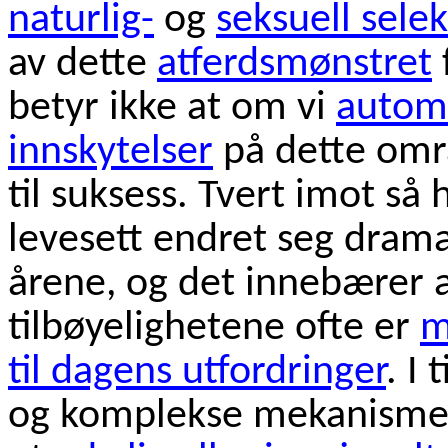
naturlig-
og
seksuell sele
av dette
atferdsmønstret
betyr ikke at om vi
automa
innskytelser
på dette områ
til suksess. Tvert imot s
levesett endret seg drama
årene, og det innebærer 
tilbøyelighetene ofte er
m
til dagens utfordringer
. I 
og komplekse mekanismer 