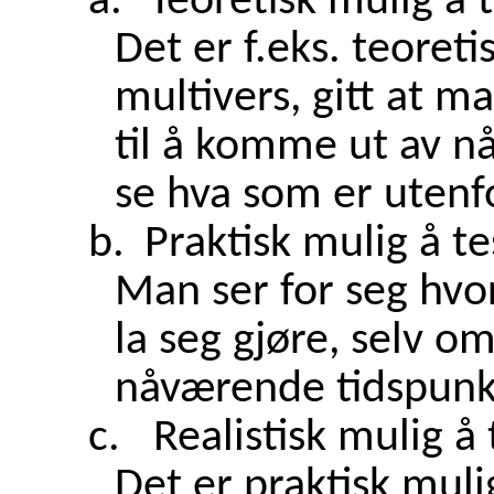
a.
Teoretisk mulig å 
Det er f.eks. teoreti
multivers, gitt at 
til å komme ut av n
se hva som er utenf
b.
Praktisk mulig å te
Man ser for seg hvo
la seg gjøre, selv om
nåværende tidspunkt 
c.
Realistisk mulig å 
Det er praktisk mulig,