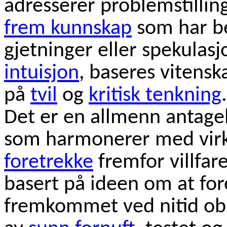
adresserer problemstilli
frem kunnskap
som har be
gjetninger eller spekulasj
intuisjon
, baseres vitens
på
tvil
og
kritisk tenkning
.
Det er en allmenn antagels
som harmonerer med virk
foretrekke
fremfor villfar
basert på ideen om at fore
fremkommet ved nitid obs