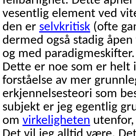
feilbarlighet. Dette åpner
vesentlig element ved vit
den er
selvkritisk
(ofte ga
dermed også stadig åpen f
og med paradigmeskifter.
Dette er noe som er helt 
forståelse av mer grunnl
erkjennelsesteori som be
subjekt er jeg egentlig g
om
virkeligheten
utenfor,
Det vil jeg alltid være. De