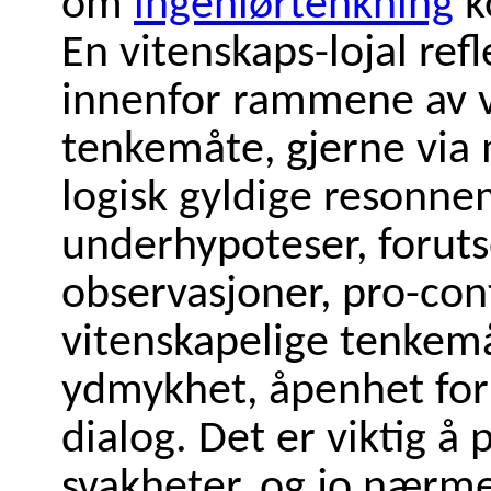
om
ingeniørtenkning
k
En vitenskaps-lojal ref
innenfor rammene av v
tenkemåte, gjerne via 
logisk gyldige resonne
underhypoteser, foruts
observasjoner, pro-con
vitenskapelige tenkem
ydmykhet, åpenhet for
dialog. Det er viktig å
svakheter, og jo nærm