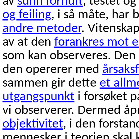
av
sunn fornuft
, testet o
og feiling
, i så måte, har 
andre metoder
. Vitenska
av at den
forankres mot 
som kan observeres. Den 
den opererer med
årsaksf
sammen gir dette
et all
utgangspunkt
i forsøket p
vi observerer. Dermed åpn
objektivitet
, i den forstan
mennesker i teorien skal