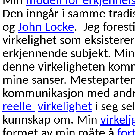
Min
modell for erkjennel
Den inngår i samme trad
og
John Locke
. Jeg forest
virkelighet som eksistere
erkjennende subjekt. Min
denne virkeligheten kom
mine sanser. Mesteparten
kommunikasjon med andr
reelle
virkelighet
i seg se
kunnskap om. Min
virkel
formet av min måte å
for