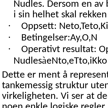
Nudles. Dersom en av 
i sin helhet skal rekken
·
Oppsett: Neto,Teto,K
·
Betingelser:Ay,O,N
·
Operativt resultat: O
à
Nudles
eNto,eTto,iKko
Dette er ment å represen
tankemessig struktur uten 
virkeligheten. Vi ser at d
noen enkle logiske regler