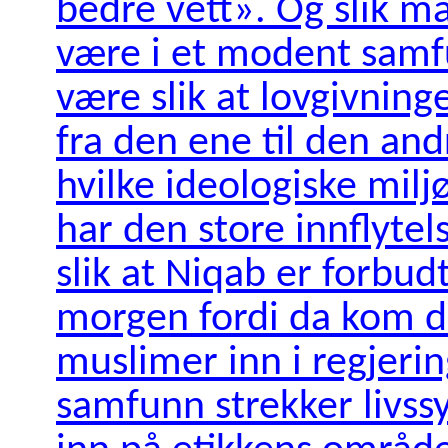
bedre vett». Og slik m
være i et modent samfu
være slik at lovgivning
fra den ene til den and
hvilke ideologiske miljø
har den store innflytel
slik at Niqab er forbud
morgen fordi da kom de
muslimer inn i regjeri
samfunn strekker livss