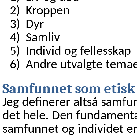
2)
Kroppen
3)
Dyr
4)
Samliv
5)
Individ og fellesskap
6)
Andre utvalgte tema
Samfunnet som etisk
Jeg definerer altså samfu
det hele. Den fundamental
samfunnet og individet e